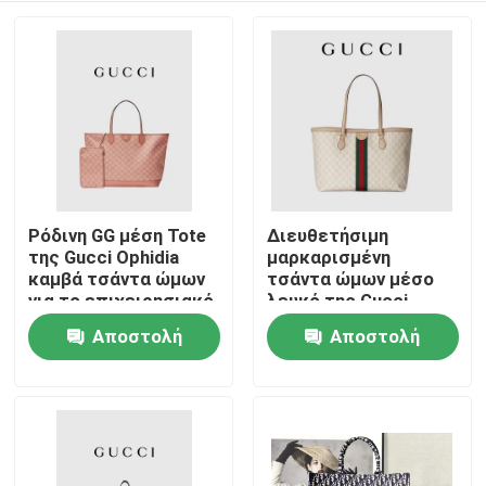
Ρόδινη GG μέση Tote
Διευθετήσιμη
της Gucci Ophidia
μαρκαρισμένη
καμβά τσάντα ώμων
τσάντα ώμων μέσο
για το επιχειρησιακό
λευκό της Gucci
ταξίδι
Ophidia Tote για τη
Αποστολή
Αποστολή
Σπίτι
γυναίκα
ερώτησης
ερώτησης
Προϊόντα
Βίντεο