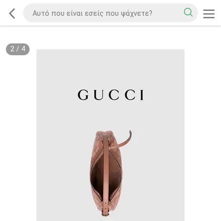
2
/
4