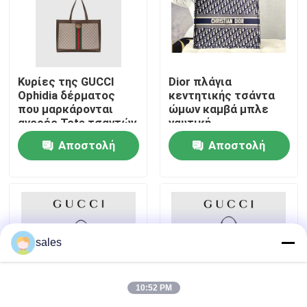
Περίπου εμείς
Κυρίες της GUCCI
Dior πλάγια
Γύρος εργοστασίων
Ophidia δέρματος
κεντητικής τσάντα
που μαρκάρονται
ώμων καμβά μπλε
αγορές Tote τσαντών
ναυτική
Ποιοτικός έλεγχος
ώμων
μαρκαρισμένη
Αποστολή
Αποστολή
χριστιανικό βιβλίο
μεγάλο
Μας ελάτε σε επαφή με
ερώτησης
ερώτησης
Ειδήσεις
sales
Περιπτώσεις
10:52 PM
Ιστολόγιο