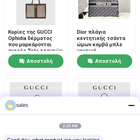
Περίπου εμείς
Κυρίες της GUCCI
Dior πλάγια
Γύρος εργοστασίων
Ophidia δέρματος
κεντητικής τσάντα
που μαρκάρονται
ώμων καμβά μπλε
αγορές Tote τσαντών
ναυτική
ώμων
μαρκαρισμένη
Ποιοτικός έλεγχος
Αποστολή
Αποστολή
χριστιανικό βιβλίο
μεγάλο
ερώτησης
ερώτησης
Μας ελάτε σε επαφή με
Ειδήσεις
sales
Περιπτώσεις
2:15 AM
Ιστολόγιο