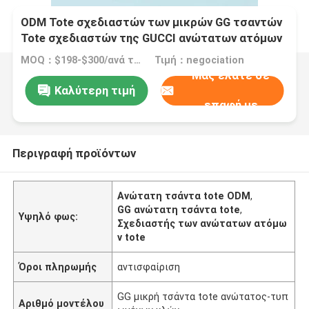
ODM Tote σχεδιαστών των μικρών GG τσαντών
Tote σχεδιαστών της GUCCI ανώτατων ατόμων
MOQ：$198-$300/ανά τσάντα
Τιμή：negociation
Μας ελάτε σε
Καλύτερη τιμή
επαφή με
Περιγραφή προϊόντων
Ανώτατη τσάντα tote ODM
,
GG ανώτατη τσάντα tote
,
Υψηλό φως:
Σχεδιαστής των ανώτατων ατόμω
ν tote
Όροι πληρωμής
αντισφαίριση
GG μικρή τσάντα tote ανώτατος-τυπ
Αριθμό μοντέλου