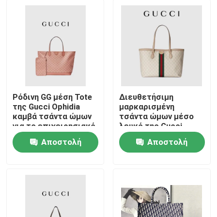
Ρόδινη GG μέση Tote
Διευθετήσιμη
της Gucci Ophidia
μαρκαρισμένη
καμβά τσάντα ώμων
τσάντα ώμων μέσο
για το επιχειρησιακό
λευκό της Gucci
ταξίδι
Ophidia Tote για τη
Αποστολή
Αποστολή
γυναίκα
Σπίτι
ερώτησης
ερώτησης
Προϊόντα
Βίντεο