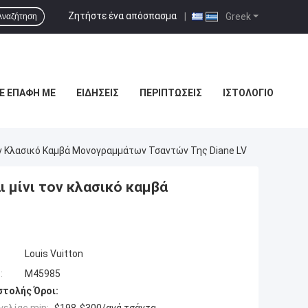
Ζητήστε ένα απόσπασμα
|
Greek
Αναζήτηση
Ε ΕΠΑΦΉ ΜΕ
ΕΙΔΉΣΕΙΣ
ΠΕΡΙΠΤΏΣΕΙΣ
ΙΣΤΟΛΌΓΙΟ
ν Κλασικό Καμβά Μονογραμμάτων Τσαντών Της Diane LV
 μίνι τον κλασικό καμβά
Louis Vuitton
:
M45985
τολής Όροι: