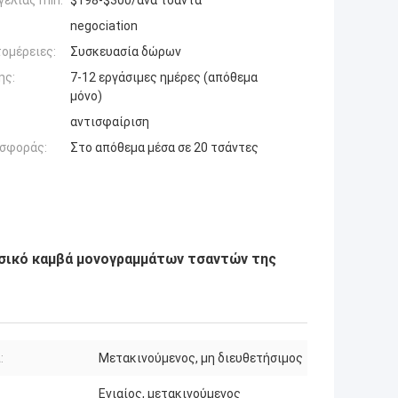
ελίας min:
$198-$300/ανά τσάντα
negociation
ομέρειες:
Συσκευασία δώρων
ης:
7-12 εργάσιμες ημέρες (απόθεμα
μόνο)
αντισφαίριση
σφοράς:
Στο απόθεμα μέσα σε 20 τσάντες
ασικό καμβά μονογραμμάτων τσαντών της
:
Μετακινούμενος, μη διευθετήσιμος
Ενιαίος, μετακινούμενος