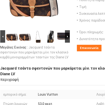
Ποσότητα παραγγ
Τιμή:
Συσκευασία λεπτ
Χρόνος παράδοσ
Όροι πληρωμής:
Δυνατότητα προ
Μεγάλες Εικόνας :
Jacquard τσάντα
Επικοινωνία
σφεντονών που μαρκάρεται μίνι τον κλασικό
καμβά μονογραμμάτων τσαντών της Diane LV
Jacquard τσάντα σφεντονών που μαρκάρεται μίνι τον κλ
Diane LV
περιγραφή
εμπορικό σήμα:
Louis Vuitton
Λουρί
Πτώση λουριών:
53,0 εκατ.
Λαβή: