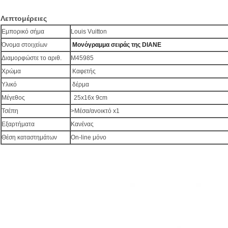
Λεπτομέρειες
Εμπορικό σήμα
Louis Vuitton
Όνομα στοιχείων
Μονόγραμμα σειράς της DIANE
Διαμορφώστε το αριθ.
M45985
Χρώμα
Καφετής
Υλικό
δέρμα
Μέγεθος
25x16x 9cm
Τσέπη
>Μέσα/ανοικτό x1
Εξαρτήματα
Κανένας
Θέση καταστημάτων
On-line μόνο