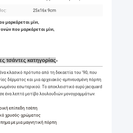
θος:
25x16x 9cm
ου μαρκάρεται μίνι
,
ονών που μαρκάρεται μίνι
,
ες τσάντες κατηγορίας
να κλασικό πρότυπο από τη δεκαετία του '90, που
ίες δέρματος και μια αρχειακός-εμπνευσμένη πόρπη
νωμένου εσωτερικού. Το αποκλειστικό ευρύ jacquard
 σε ένα λεπτό μοτίβο λουλουδιών μονογραμμάτων.
ρική επίπεδη τσέπη
κό χρυσός-χρώματος
πημα με μια μαγνητική πόρπη