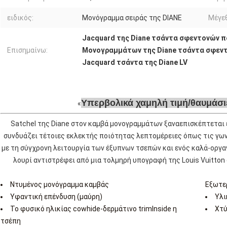
ειδικός:
Μονόγραμμα σειράς της DIANE
Μέγε
Jacquard της Diane τσάντα σφεντονών π
Επισημαίνω:
Μονογραμμάτων της Diane τσάντα σφεντ
Jacquard τσάντα της Diane LV
Υπερβολικά χαμηλή τιμή/θαυμάσι
Satchel της Diane στον καμβά μονογραμμάτων ξαναεπισκέπτεται έ
συνδυάζει τέτοιες εκλεκτής ποιότητας λεπτομέρειες όπως τις γων
με τη σύγχρονη λειτουργία των έξυπνων τσεπών και ενός καλά-οργα
λουρί αντιστρέφει από μια τολμηρή υπογραφή της Louis Vuitton
Ντυμένος μονόγραμμα καμβάς
Εξωτε
Υφαντική επένδυση (μαύρη)
Υλι
Το φυσικό ηλικίας cowhide-δερμάτινο trimInside η
Χτύ
τσέπη