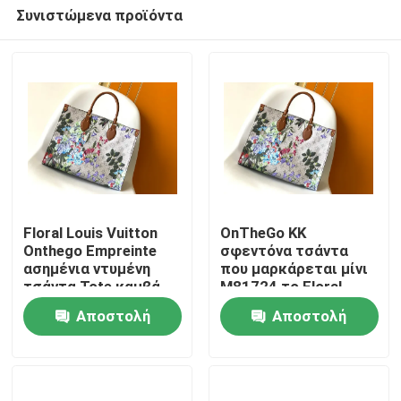
Συνιστώμενα προϊόντα
Floral Louis Vuitton
OnTheGo ΚΚ
Onthego Empreinte
σφεντόνα τσάντα
ασημένια ντυμένη
που μαρκάρεται μίνι
Σπίτι
τσάντα Tote καμβά
M81724 το Floral
cOem
ντυμένο ασήμι καμβά
Αποστολή
Αποστολή
σχεδίων
Προϊόντα
ερώτησης
ερώτησης
Βίντεο