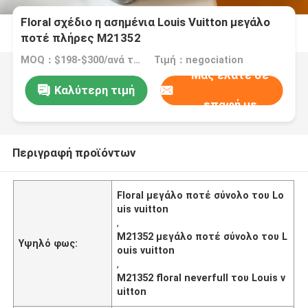
Floral σχέδιο η ασημένια Louis Vuitton μεγάλο
ποτέ πλήρες M21352
MOQ：$198-$300/ανά τσάντα
Τιμή：negociation
Μας ελάτε σε
Καλύτερη τιμή
επαφή με
Περιγραφή προϊόντων
Floral μεγάλο ποτέ σύνολο του Lo
uis vuitton
,
M21352 μεγάλο ποτέ σύνολο του L
Υψηλό φως:
ouis vuitton
,
M21352 floral neverfull του Louis v
uitton