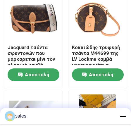
Περίπου εμείς
Γύρος εργοστασίων
Jacquard τσάντα
Κοκκιώδης τρυφερή
σφεντονών που
τσάντα M44699 της
Ποιοτικός έλεγχος
μαρκάρεται μίνι τον
LV Lockme καμβά
κλασικό καμβά
μονογραμμάτων
μονογραμμάτων
δερμάτων βοδιού
Μας ελάτε σε επαφή με
Αποστολή
Αποστολή
τσαντών της Diane LV
ερώτησης
ερώτησης
Ειδήσεις
Περιπτώσεις
sales
Ιστολόγιο