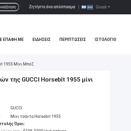
Ζητήστε ένα απόσπασμα
|
Greek
Αναζήτηση
Ε ΕΠΑΦΉ ΜΕ
ΕΙΔΉΣΕΙΣ
ΠΕΡΙΠΤΏΣΕΙΣ
ΙΣΤΟΛΌΓΙΟ
it 1955 Μίνι Μπεζ
ν της GUCCI Horsebit 1955 μίνι
GUCCI
:
Μίνι τσάντα Horsebit 1955
τολής Όροι: