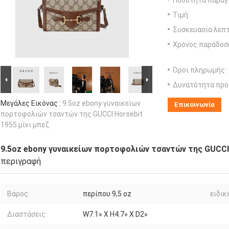
Ποσότητα παραγγ
Τιμή:
Συσκευασία λεπτ
Χρόνος παράδοσ
Όροι πληρωμής:
Δυνατότητα προ
Μεγάλες Εικόνας :
9.5oz ebony γυναικείων
Επικοινωνία
πορτοφολιών τσαντών της GUCCI Horsebit
1955 μίνι μπεζ
9.5oz ebony γυναικείων πορτοφολιών τσαντών της GUCCI 
περιγραφή
Βάρος:
περίπου 9,5 oz
ειδικ
Διαστάσεις:
W7.1» Χ H4.7» Χ D2»