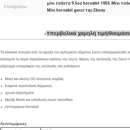
μίνι τσάντα 9.5oz horsebit 1955
,
Μίνι τσά
Επισημαίνω:
Μίνι horsebit gucci της Ebony
Υπερβολικά χαμηλή τιμή/θαυμάσι
Τα κλασικά στοιχεία από τα αρχεία του εμπορικού σήματος έχουν επανερμηνευθεί
διαπερνά τη σειρά παρελάσεων αγάπης της Gucci. Μέρος της συλλογής της Gucci H
εξάρτημα υπογραφών της συλλογής πιό ευδιάκριτο.
Μπεζ και ebony GG ανώτατος καμβάς
Καφετιά περιποίηση δέρματος
χρυσά εξαρτήματα
Μετάξι Moiré και επένδυση σουέτ microfiber
Λεπτομέρεια Horsebit
Λεπτομέρειες