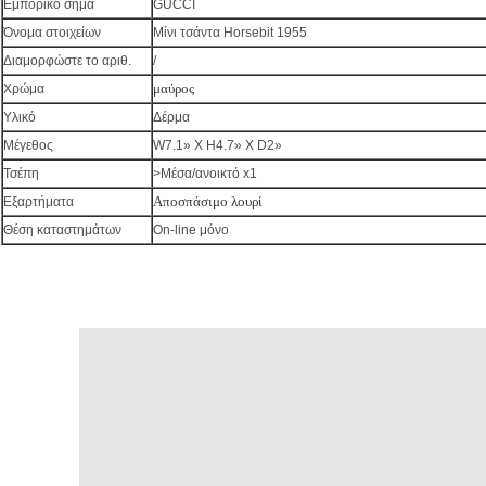
Εμπορικό σήμα
GUCCI
Όνομα στοιχείων
Μίνι τσάντα Horsebit 1955
Διαμορφώστε το αριθ.
/
μαύρος
Χρώμα
Υλικό
Δέρμα
Μέγεθος
W7.1» Χ H4.7» Χ D2»
Τσέπη
>Μέσα/ανοικτό x1
Αποσπάσιμο λουρί
Εξαρτήματα
Θέση καταστημάτων
On-line μόνο