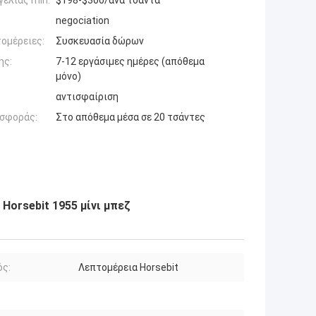
ελίας min:
$198-$300/ανά τσάντα
negociation
ομέρειες:
Συσκευασία δώρων
ης:
7-12 εργάσιμες ημέρες (απόθεμα
μόνο)
αντισφαίριση
σφοράς:
Στο απόθεμα μέσα σε 20 τσάντες
Horsebit 1955 μίνι μπεζ
ός:
Λεπτομέρεια Horsebit