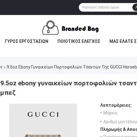
ΓΎΡΟΣ ΕΡΓΟΣΤΑΣΊΩΝ
ΠΟΙΟΤΙΚΌΣ ΈΛΕΓΧΟΣ
ΜΑΣ ΕΛΆΤΕ Σ
ών
9.5oz Ebony Γυναικείων Πορτοφολιών Τσαντών Της GUCCI Horseb
9.5oz ebony γυναικείων πορτοφολιών τσαντώ
μπεζ
Λεπτομέρειες:
Μάρκα:
Αριθμό μοντέλου
Πληρωμής & Αποσ