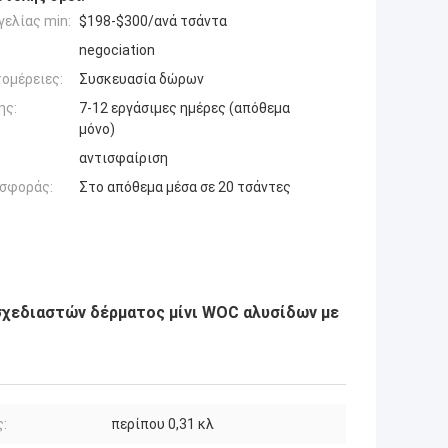
ελίας min:
$198-$300/ανά τσάντα
negociation
ομέρειες:
Συσκευασία δώρων
ης:
7-12 εργάσιμες ημέρες (απόθεμα
μόνο)
αντισφαίριση
σφοράς:
Στο απόθεμα μέσα σε 20 τσάντες
σχεδιαστών δέρματος μίνι WOC αλυσίδων με
:
περίπου 0,31 κλ