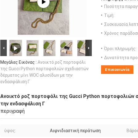
Ποσότητα παραγγ
Τιμή:
Συσκευασία λεπτ
Χρόνος παράδοσ
Όροι πληρωμής:
Δυνατότητα προ
Μεγάλες Εικόνας :
Ανοικτό ροζ πορτοφόλι
της Gucci Python πορτοφολιών σχεδιαστών
Επικοινωνία
δέρματος μίνι WOC αλυσίδων με την
ενδασφάλιση Γ
Ανοικτό ροζ πορτοφόλι της Gucci Python πορτοφολιών 
την ενδασφάλιση Γ
περιγραφή
ύφος:
Αιφνιδιαστική περάτωση
Βάρος