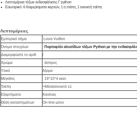
Λεπτομέρεια τόξων ενδασφάλισης Γ python
Εσωτερικό: 6 διαμερίσματα καρτών, 1 η τσέπη, 1 ανοικτή τσέπη
Λεπτομέρειες
Εμπορικό σήμα
Louis Vuitton
Όνομα στοιχείων
Πορτοφόλι αλυσίδων τόξων Python με την ενδασφάλι
Διαμορφώστε το αριθ.
/
Χρώμα
άσπρος
Υλικό
δέρμα
Μέγεθος
19*10*4 εκατ.
Τσέπη
>Μέσα/ανοικτό x1
Εξαρτήματα
Κανένας
Θέση καταστημάτων
On-line μόνο