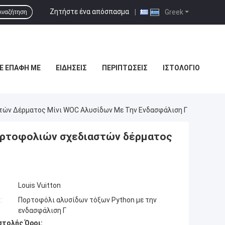
Ζητήστε ένα απόσπασμα
|
Greek
Αναζήτηση
Ε ΕΠΑΦΉ ΜΕ
ΕΙΔΉΣΕΙΣ
ΠΕΡΙΠΤΏΣΕΙΣ
ΙΣΤΟΛΌΓΙΟ
τών Δέρματος Μίνι WOC Αλυσίδων Με Την Ενδασφάλιση Γ
πορτοφολιών σχεδιαστών δέρματος
Louis Vuitton
:
Πορτοφόλι αλυσίδων τόξων Python με την
ενδασφάλιση Γ
τολής Όροι: