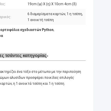
θος:
19cm (ψ) Χ (η) Χ 10cm 4cm (δ)
6 διαμερίσματα καρτών, 1 η τσέπη,
ερικός:
1 ανοικτή τσέπη
πορτοφόλια σχεδιαστών Python
,
δα
ες τσάντες κατηγορίας
ακτηρίζει ένα τόξο στο μέτωπο με την περιποίηση
ί ώμων αλυσίδων προσφέρει ποικίλες επιλογές
αρτών, η 1 ανοικτά τσέπη και 1 η τσέπη.