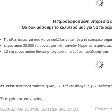
Η προσαρμοσμένη υπηρεσία ε
Θα δοκιμάσουμε το καλύτερό μας για να παρέχ
Ποικίλες τέχνες για σας για να επιλέξεις να επιτύχει το εμπορικό σήμ
εργοστάσιο 30.000 το συνεταιριστικό τσαντών δέρματος τετραγωνικώ
12 έτη εργοστασίου δύναμης, εγγυώνται το χρόνο παράδοσής σας
,
,
ετικέτα:
marmont τσάντα ώμων
μίνι τσάντα dionysus
μίνι τσάντα 
Στοιχεία επικοινωνίας
GUANGZHOU YOUYOU LEATHER GOODS CO.,
Στείλετε 