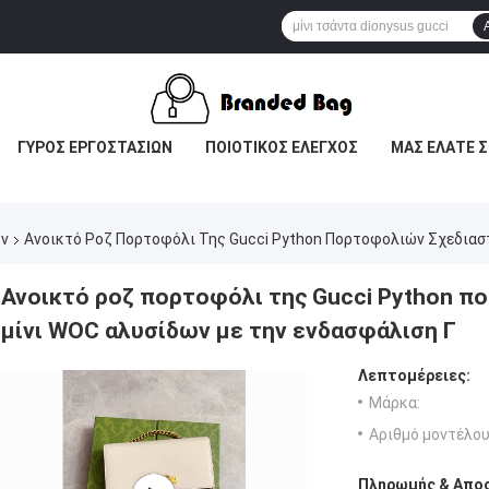
ΓΎΡΟΣ ΕΡΓΟΣΤΑΣΊΩΝ
ΠΟΙΟΤΙΚΌΣ ΈΛΕΓΧΟΣ
ΜΑΣ ΕΛΆΤΕ Σ
ών
Ανοικτό Ροζ Πορτοφόλι Της Gucci Python Πορτοφολιών Σχεδιασ
Ανοικτό ροζ πορτοφόλι της Gucci Python 
μίνι WOC αλυσίδων με την ενδασφάλιση Γ
Λεπτομέρειες:
Μάρκα:
Αριθμό μοντέλου
Πληρωμής & Αποσ