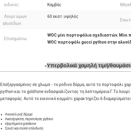
ειδικός:
Καμβάς
Μέγε
Λουρί ώμων
60 εκατ. υψηλός
Εσωτ
αλυσίδων:
WOC μίνι πορτοφόλια σχεδιαστών
,
Μίνι 
Επισημαίνω:
WOC πορτοφόλι gucci python στην αλυσί
Υπερβολικά χαμηλή τιμή/θαυμάσι
Επεξεργασμένος σε χλωμό - το ρόδινο δέρμα, αυτό το πορτοφόλι χαρ
python και το goldtone ενδασφαλίζοντας τη λεπτομέρεια Γ. Το λουρ
μεταφοράς. Αυτό το εικονικό κομμάτι χαρακτηρίζει 6 διαμερίσματα κ
Ανοικτό ροζ δέρμα
Ακατέργαστη περιποίηση python
εξαρτήματα goldtone
Σουέτ και moiré επένδυση