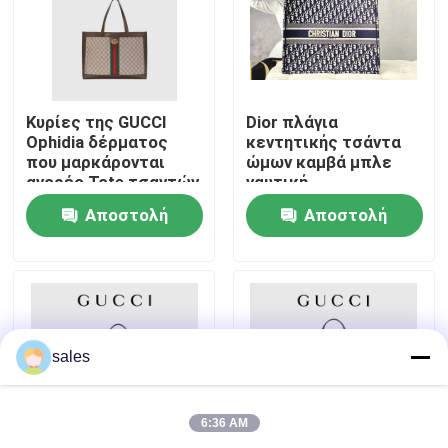
Περίπου εμείς
Γύρος εργοστασίων
Κυρίες της GUCCI
Dior πλάγια
Ophidia δέρματος
κεντητικής τσάντα
που μαρκάρονται
ώμων καμβά μπλε
αγορές Tote τσαντών
ναυτική
Ποιοτικός έλεγχος
ώμων
μαρκαρισμένη
Αποστολή
Αποστολή
χριστιανικό βιβλίο
μεγάλο
Μας ελάτε σε επαφή με
ερώτησης
ερώτησης
Ειδήσεις
sales
Περιπτώσεις
6:36 AM
Ιστολόγιο