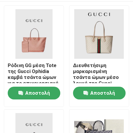
Ρόδινη GG μέση Tote
Διευθετήσιμη
της Gucci Ophidia
μαρκαρισμένη
καμβά τσάντα ώμων
τσάντα ώμων μέσο
για το επιχειρησιακό
λευκό της Gucci
ταξίδι
Ophidia Tote για τη
Αποστολή
Αποστολή
Σπίτι
γυναίκα
ερώτησης
ερώτησης
Προϊόντα
Βίντεο