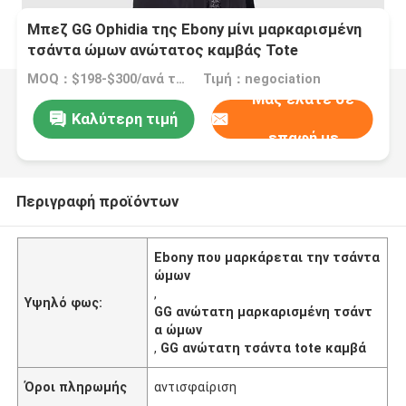
Μπεζ GG Ophidia της Ebony μίνι μαρκαρισμένη
τσάντα ώμων ανώτατος καμβάς Tote
MOQ：$198-$300/ανά τσάντα
Τιμή：negociation
Μας ελάτε σε
Καλύτερη τιμή
επαφή με
Περιγραφή προϊόντων
Ebony που μαρκάρεται την τσάντα
ώμων
,
Υψηλό φως:
GG ανώτατη μαρκαρισμένη τσάντ
α ώμων
,
GG ανώτατη τσάντα tote καμβά
Όροι πληρωμής
αντισφαίριση