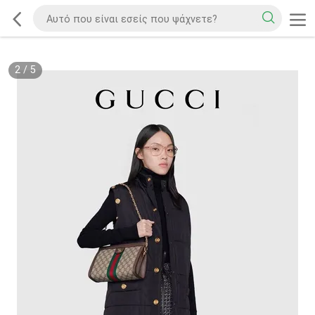
2
/
5