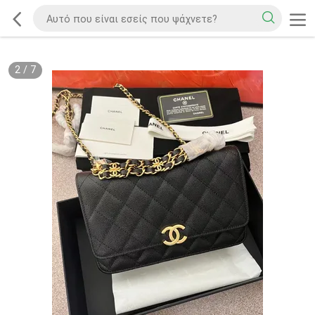
2
/
7