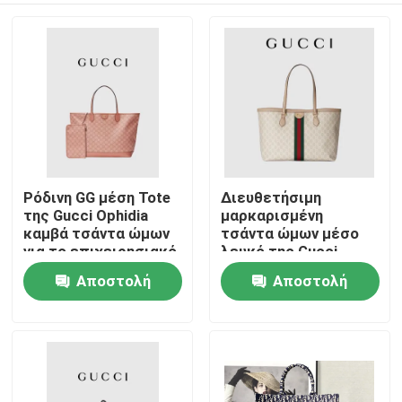
Ρόδινη GG μέση Tote
Διευθετήσιμη
της Gucci Ophidia
μαρκαρισμένη
καμβά τσάντα ώμων
τσάντα ώμων μέσο
για το επιχειρησιακό
λευκό της Gucci
ταξίδι
Ophidia Tote για τη
Αποστολή
Αποστολή
Σπίτι
γυναίκα
ερώτησης
ερώτησης
Προϊόντα
Βίντεο