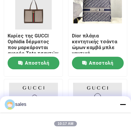
Περίπου εμείς
Γύρος εργοστασίων
Κυρίες της GUCCI
Dior πλάγια
Ophidia δέρματος
κεντητικής τσάντα
που μαρκάρονται
ώμων καμβά μπλε
αγορές Tote τσαντών
ναυτική
Ποιοτικός έλεγχος
ώμων
μαρκαρισμένη
Αποστολή
Αποστολή
χριστιανικό βιβλίο
μεγάλο
Μας ελάτε σε επαφή με
ερώτησης
ερώτησης
Ειδήσεις
sales
Περιπτώσεις
10:17 AM
Ιστολόγιο