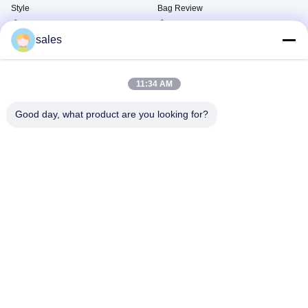
Style
Bag Review
Τσάντα Μονογραμμάτων
Τσάντα Μονογραμμάτων
Σχεδιαστών
Σχεδιαστών
sales
February 24, 2026
February 24, 2026
11:34 AM
Good day, what product are you looking for?
00:18
00:27
Τσάντα LV Micro Metis Monogram
Τσάντα Gucci GG Dionysus Mini
Καφέ Σχεδιαστής στυλ
Beige Δερμάτινο
Τσάντα Μονογραμμάτων
Τσάντα Μονογραμμάτων
Σχεδιαστών
Σχεδιαστών
February 24, 2026
February 24, 2026
00:12
00:21
Τσάντα LV Speedy Bandouliere 20
Κριτική τσαντών Louis Vuitton