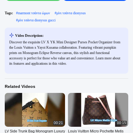
Tags:
#
marmont τσάντα ώμων
#
μίνι τσάντα dionysus
#
μίνι τσάντα dionysus gucci
Video Description:
Discover the exquisite LV X YK Mini Designer Purses Pocket Organizer from
the Louis Vuitton x Yayoi Kusama collaboration. Featuring vibrant pumpkin
prints on Monogram Eclipse Reverse canvas, this stylish and functional
accessory is perfect for those who value art and convenience. Learn more about
its features and applications in this video.
Related Videos
00:21
00:15
LV Side Trunk Bag Monogram Luxury
Louis Vuitton Micro Pochette Metis