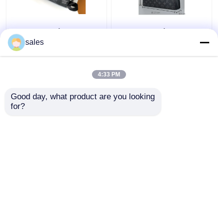
Μαρκαρισμένη LV
Μαρκαρισμένη
Keepall BandoulièRe 25
περιποίηση καμβά
sales
των ατόμων
σακουλών ταξιδιών
Checkerboard τσάντα
Pochette Louis Vuitton
αγγελιοφόρων
τσαντών των ατόμων
4:33 PM
Καλύτερη τιμή
Καλύτερη τιμή
μονογραμμάτων
έκλειψη
Good day, what product are you looking 
for?
επαφή
επαφή
Δείτε περισσότερων
Αρχική Σελίδα
Περίπου εμείς
επαφή
Desktop Site
Sitemap
Privacy Policy