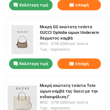
Καλύτερη τιμή
επαφή
Μικρή GG ανώτατη τσάντα
GUCCI Ophidia ώμων Underarm
δέρματος καμβά
MOQ：$198-$300/ανά τσάντα
Τιμή：negociation
Καλύτερη τιμή
επαφή
Σπίτι
Μικρή ανώτατη τσάντα Tote
ώμων καμβά της Gucci με την
Προϊόντα
ενδασφάλιση Γ
MOQ：$198-$300/ανά τσάντα
Βίντεο
Τιμή：negociation