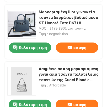
Μαρκαρισμένη Dior γυναικεία
τσάντα δερμάτων βοδιού μέσο
ST Honoré Tote D6718
MOQ：$198-$300/ανά τσάντα
Τιμή：negociation
Καλύτερη τιμή
επαφή
Ασημένια άσπρη μαρκαρισμένη
γυναικεία τσάντα πολυτέλειας
τσαντών της Gucci Blondie
μικρή Tote
Τιμή：Affordable
Καλύτερη τιμή
επαφή