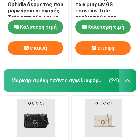
Ophidia δέρματος που
των μικρών GG
μαρκάρονται αγορές
τσαντών Tote
Tote τσαντών ώμων
σχεδιαστών της
GUCCI ανώτατων
Καλύτερη τιμή
Καλύτερη τιμή
ατόμων
επαφή
επαφή
Μαρκαρισμένη τσάντα αγγελιοφόρων
(24)