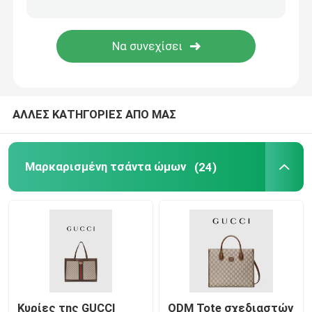
Τσάντα σφεντονών σελών
Σακίδιο πλάτης εμπορικών σημάτων σχεδιαστών
ΑΛΛΕΣ ΚΑΤΗΓΟΡΙΕΣ ΑΠΟ ΜΑΣ
Μίνι πορτοφόλια σχεδιαστών
Μαρκαρισμένη Preloved τσάντα
Μαρκαρισμένη τσάντα ώμων
(24)
Κυρίες της GUCCI
ODM Tote σχεδιαστών