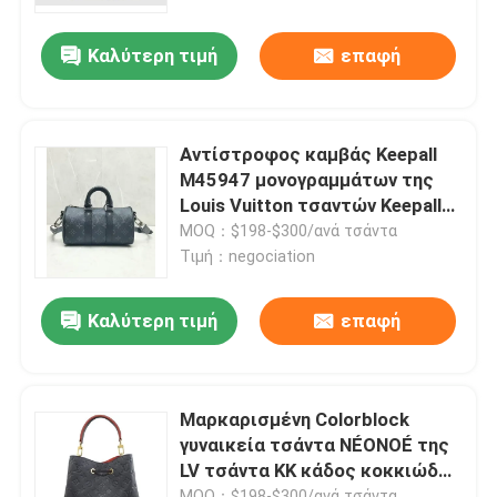
Καλύτερη τιμή
επαφή
Περίπου εμείς
Γύρος εργοστασίων
Αντίστροφος καμβάς Keepall
M45947 μονογραμμάτων της
Ποιοτικός έλεγχος
Louis Vuitton τσαντών Keepall
XS έκλειψης
MOQ：$198-$300/ανά τσάντα
Τιμή：negociation
Μας ελάτε σε επαφή με
Καλύτερη τιμή
επαφή
Ειδήσεις
Περιπτώσεις
Μαρκαρισμένη Colorblock
γυναικεία τσάντα NÉONOÉ της
LV τσάντα ΚΚ κάδος κοκκιώδες
Ιστολόγιο
δέρμα
MOQ：$198-$300/ανά τσάντα