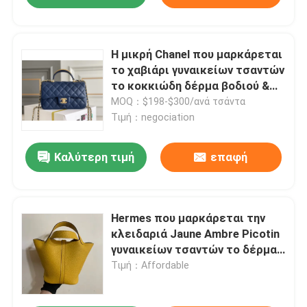
Η μικρή Chanel που μαρκάρεται
το χαβιάρι γυναικείων τσαντών
το κοκκιώδη δέρμα βοδιού &
μέταλλο Goldtone
MOQ：$198-$300/ανά τσάντα
Τιμή：negociation
Καλύτερη τιμή
επαφή
Hermes που μαρκάρεται την
κλειδαριά Jaune Ambre Picotin
γυναικείων τσαντών το δέρμα
Soleil ΠΡΩΘΥΠΟΥΡΓΟΥ
Τιμή：Affordable
Clemence