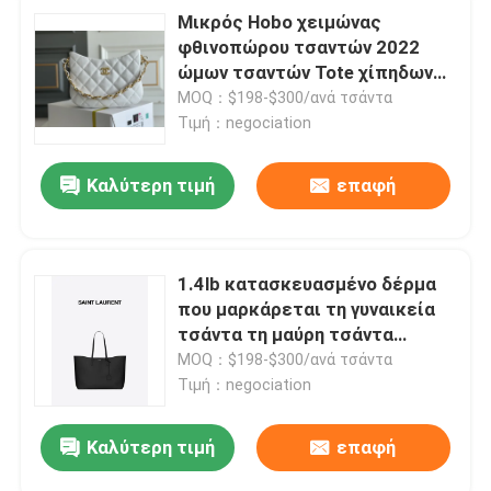
Μικρός Hobo χειμώνας
φθινοπώρου τσαντών 2022
ώμων τσαντών Tote χίπηδων
μασχαλών της Chanel AS3562
MOQ：$198-$300/ανά τσάντα
Τιμή：negociation
Καλύτερη τιμή
επαφή
1.4lb κατασκευασμένο δέρμα
που μαρκάρεται τη γυναικεία
τσάντα τη μαύρη τσάντα
δερμάτων βοδιού της YVES
MOQ：$198-$300/ανά τσάντα
SAINT LAURENT Ανατολής-
Τιμή：negociation
Δύσης
Καλύτερη τιμή
επαφή