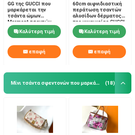
GG της GUCCI που
60cm αιφνιδιαστική
μαρκάρεται την
περάτωση τσαντών
τσάντα ώμων
αλυσίδων δέρματος
Marmont τσαντών
της γυναικείας GUCCI
αγγελιοφόρων το
Dionysus μίνι
Καλύτερη τιμή
Καλύτερη τιμή
μικρό γεμισμένο
δέρμα
επαφή
επαφή
Μίνι τσάντα σφεντονών που μαρκάρεται
(18)