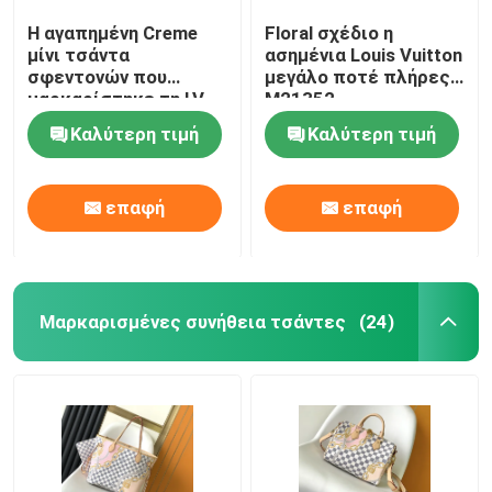
Η αγαπημένη Creme
Floral σχέδιο η
μίνι τσάντα
ασημένια Louis Vuitton
σφεντονών που
μεγάλο ποτέ πλήρες
μαρκαρίστηκε τη LV
M21352
αυξήθηκε Trianon δύο
Καλύτερη τιμή
Καλύτερη τιμή
δέρμα Empreinte
μονογραμμάτων
επαφή
επαφή
Μαρκαρισμένες συνήθεια τσάντες
(24)