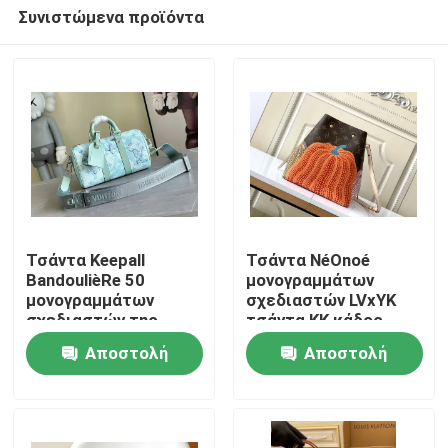
Συνιστώμενα προϊόντα
Τσάντα Keepall
Τσάντα NéOnoé
BandoulièRe 50
μονογραμμάτων
μονογραμμάτων
σχεδιαστών LVxYK
Σπίτι
σχεδιαστών της
τσάντα ΚΚ κάδος
επιχειρησιακής LV
Αποστολή
Αποστολή
μπλε τσάντα
Προϊόντα
ταξιδιού
ερώτησης
ερώτησης
Βίντεο