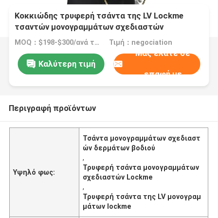
Κοκκιώδης τρυφερή τσάντα της LV Lockme
τσαντών μονογραμμάτων σχεδιαστών
δερμάτων βοδιού καφετιά
MOQ：$198-$300/ανά τσάντα
Τιμή：negociation
Μας ελάτε σε
Καλύτερη τιμή
επαφή με
Περιγραφή προϊόντων
Τσάντα μονογραμμάτων σχεδιαστ
ών δερμάτων βοδιού
,
Τρυφερή τσάντα μονογραμμάτων
Υψηλό φως:
σχεδιαστών Lockme
,
Τρυφερή τσάντα της LV μονογραμ
μάτων lockme