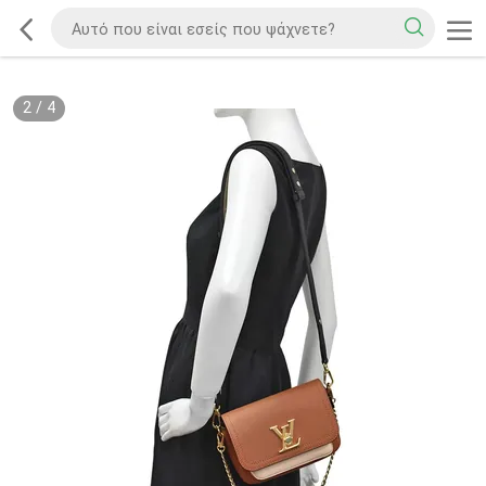
2
/
4