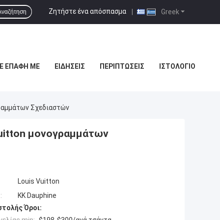
Ζητήστε ένα απόσπασμα
|
Greek
Αναζήτηση
Ε ΕΠΑΦΉ ΜΕ
ΕΙΔΉΣΕΙΣ
ΠΕΡΙΠΤΏΣΕΙΣ
ΙΣΤΟΛΌΓΙΟ
ραμμάτων Σχεδιαστών
uitton μονογραμμάτων
Louis Vuitton
:
ΚΚ Dauphine
τολής Όροι: