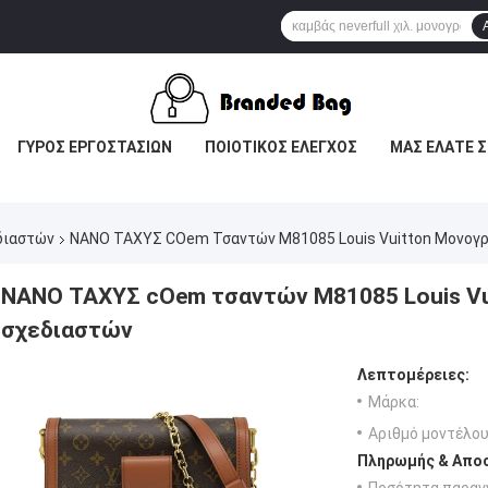
ΓΎΡΟΣ ΕΡΓΟΣΤΑΣΊΩΝ
ΠΟΙΟΤΙΚΌΣ ΈΛΕΓΧΟΣ
ΜΑΣ ΕΛΆΤΕ Σ
διαστών
ΝΑΝΟ ΤΑΧΥΣ COem Τσαντών M81085 Louis Vuitton Μονογ
ΝΑΝΟ ΤΑΧΥΣ cOem τσαντών M81085 Louis V
σχεδιαστών
Λεπτομέρειες:
Μάρκα:
Αριθμό μοντέλου
Πληρωμής & Αποσ