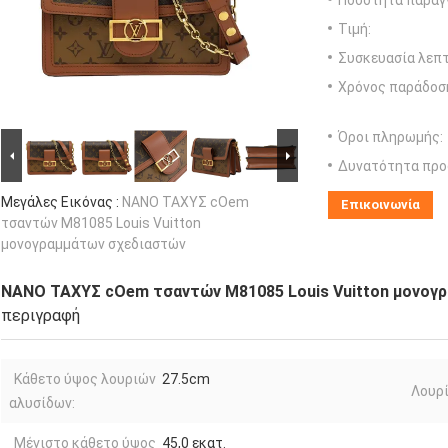
Ποσότητα παραγγ
Τιμή:
Συσκευασία λεπτ
Χρόνος παράδοσ
Όροι πληρωμής:
Δυνατότητα προ
Μεγάλες Εικόνας :
ΝΑΝΟ ΤΑΧΥΣ cOem
Επικοινωνία
τσαντών M81085 Louis Vuitton
μονογραμμάτων σχεδιαστών
ΝΑΝΟ ΤΑΧΥΣ cOem τσαντών M81085 Louis Vuitton μονογ
περιγραφή
Κάθετο ύψος λουριών
27.5cm
Λουρί
αλυσίδων:
Μέγιστο κάθετο ύψος
45,0 εκατ.