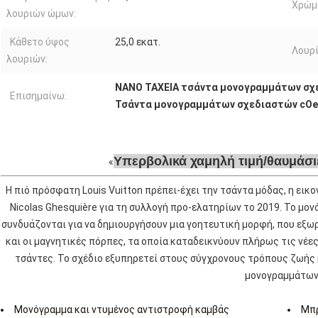
Χρώμ
λουριών ώμων:
Κάθετο ύψος
25,0 εκατ.
Λουρί
λουριών:
ΝΑΝΟ ΤΑΧΕΙΑ τσάντα μονογραμμάτων σχ
Επισημαίνω:
Τσάντα μονογραμμάτων σχεδιαστών cO
Υπερβολικά χαμηλή τιμή/θαυμάσι
Η πιό πρόσφατη Louis Vuitton πρέπει-έχει την τσάντα μόδας, η εικο
Nicolas Ghesquière για τη συλλογή προ-ελατηρίων το 2019. Το μ
συνδυάζονται για να δημιουργήσουν μια γοητευτική μορφή, που εξωρ
και οι μαγνητικές πόρπες, τα οποία καταδεικνύουν πλήρως τις νέε
τσάντες. Το σχέδιο εξυπηρετεί στους σύγχρονους τρόπους ζωής κ
μονογραμμάτων
Μονόγραμμα και ντυμένος αντιστροφή καμβάς
Μπρ