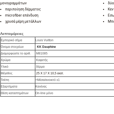
μονογραμμάτων
δύο
περιποίηση δέρματος
Κεν
microfiber επένδυση
Εσω
χρυσά μέρη μετάλλων
Μπο
Λεπτομέρειες
Εμπορικό σήμα
Louis Vuitton
Όνομα στοιχείων
ΚΚ Dauphine
Διαμορφώστε το αριθ.
M81085
Χρώμα
Καφετής
Υλικό
δέρμα
Μέγεθος
25 X 17 X 10,5
εκατ.
Τσέπη
>Μέσα/ανοικτό x1
Εξαρτήματα
Κανένας
Θέση καταστημάτων
On-line μόνο