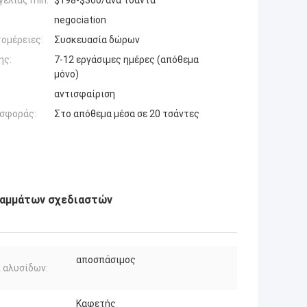
ελίας min:
$198-$300/ανά τσάντα
negociation
ομέρειες:
Συσκευασία δώρων
ης:
7-12 εργάσιμες ημέρες (απόθεμα
μόνο)
αντισφαίριση
σφοράς:
Στο απόθεμα μέσα σε 20 τσάντες
ραμμάτων σχεδιαστών
αποσπάσιμος
 αλυσίδων:
Καφετής