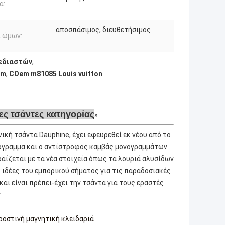
α:
αποσπάσιμος, διευθετήσιμος
 ώμων:
εδιαστών
,
em
,
COem m81085 Louis vuitton
ες τσάντες κατηγορίας
νική τσάντα Dauphine, έχει εφευρεθεί εκ νέου από το
ονόγραμμα και ο αντίστροφος καμβάς μονογραμμάτων
αΐζεται με τα νέα στοιχεία όπως τα λουριά αλυσίδων
ς ιδέες του εμπορικού σήματος για τις παραδοσιακές
αι είναι πρέπει-έχει την τσάντα για τους εραστές
.
οστινή μαγνητική κλειδαριά