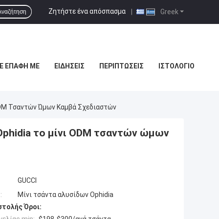
Ζητήστε ένα απόσπασμα
|
Greek
Αναζήτηση
Ε ΕΠΑΦΉ ΜΕ
ΕΙΔΉΣΕΙΣ
ΠΕΡΙΠΤΏΣΕΙΣ
ΙΣΤΟΛΌΓΙΟ
 ODM Τσαντών Ώμων Καμβά Σχεδιαστών
Ophidia το μίνι ODM τσαντών ώμων
GUCCI
:
Μίνι τσάντα αλυσίδων Ophidia
τολής Όροι: