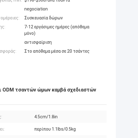
ελίας min:
$198-$300/ανά τσάντα
negociation
ομέρειες:
Συσκευασία δώρων
ης:
7-12 εργάσιμες ημέρες (απόθεμα
μόνο)
αντισφαίριση
σφοράς:
Στο απόθεμα μέσα σε 20 τσάντες
ίνι ODM τσαντών ώμων καμβά σχεδιαστών
:
4.5cm/1.8in
ει:
περίπου 1.1lbs/0.5kg