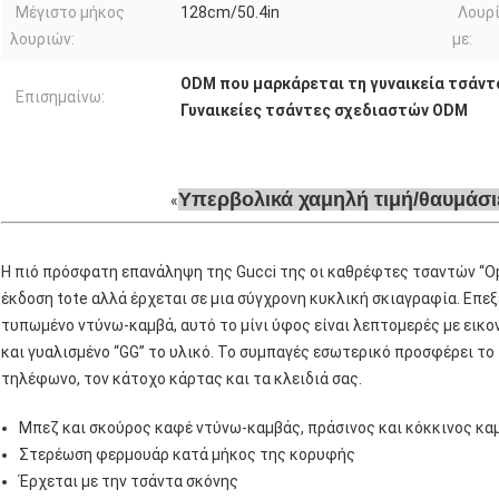
Μέγιστο μήκος
128cm/50.4in
Λουρ
λουριών:
με:
ODM που μαρκάρεται τη γυναικεία τσάντ
Επισημαίνω:
Γυναικείες τσάντες σχεδιαστών ODM
Υπερβολικά χαμηλή τιμή/θαυμάσι
Η πιό πρόσφατη επανάληψη της Gucci της οι καθρέφτες τσαντών “Ophi
έκδοση tote αλλά έρχεται σε μια σύγχρονη κυκλική σκιαγραφία. Επ
τυπωμένο ντύνω-καμβά, αυτό το μίνι ύφος είναι λεπτομερές με εικ
και γυαλισμένο “GG” το υλικό. Το συμπαγές εσωτερικό προσφέρει το
τηλέφωνο, τον κάτοχο κάρτας και τα κλειδιά σας.
Μπεζ και σκούρος καφέ ντύνω-καμβάς, πράσινος και κόκκινος κα
Στερέωση φερμουάρ κατά μήκος της κορυφής
Έρχεται με την τσάντα σκόνης