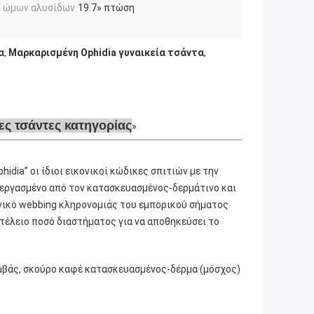
ί ώμων αλυσίδων
19.7» πτώση
α
,
Μαρκαρισμένη Ophidia γυναικεία τσάντα
,
ες τσάντες κατηγορίας
dia” οι ίδιοι εικονικοί κώδικες σπιτιών με την
εξεργασμένο από τον κατασκευασμένος-δερμάτινο και
ονικό webbing κληρονομιάς του εμπορικού σήματος
 τέλειο ποσό διαστήματος για να αποθηκεύσει το
μβάς, σκούρο καφέ κατασκευασμένος-δέρμα (μόσχος)