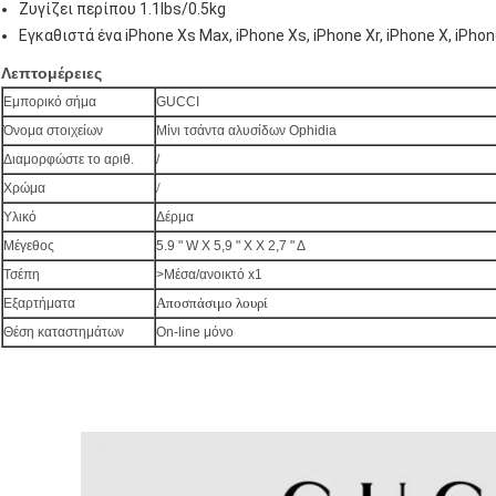
Ζυγίζει περίπου 1.1lbs/0.5kg
Εγκαθιστά ένα iPhone Xs Max, iPhone Xs, iPhone Xr, iPhone Χ, iPhon
Λεπτομέρειες
Εμπορικό σήμα
GUCCI
Όνομα στοιχείων
Μίνι τσάντα αλυσίδων Ophidia
Διαμορφώστε το αριθ.
/
/
Χρώμα
Υλικό
Δέρμα
Μέγεθος
5.9 " W Χ 5,9 " Χ Χ 2,7 " Δ
Τσέπη
>Μέσα/ανοικτό x1
Αποσπάσιμο λουρί
Εξαρτήματα
Θέση καταστημάτων
On-line μόνο