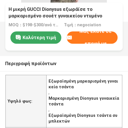
Η μικρή GUCCI Dionysus εξωράϊσε το
μαρκαρισμένο σουέτ γυναικείου ντυμένο
τσάντα καμβά
MOQ：$198-$300/ανά τσάντα
Τιμή：negociation
Μας ελάτε σε
Καλύτερη τιμή
επαφή με
Περιγραφή προϊόντων
Εξωραϊσμένη μαρκαρισμένη γυναι
κεία τσάντα
,
Μαρκαρισμένη Dionysus γυναικεία
Υψηλό φως:
τσάντα
,
Εξωραϊσμένη Dionysus τσάντα συ
μπλεκτών