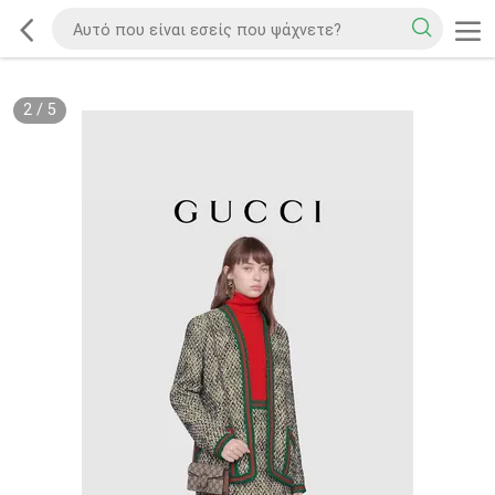
2
/
5