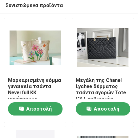
Συνιστώμενα προϊόντα
Μαρκαρισμένη κόμμα
Μεγάλη της Chanel
γυναικεία τσάντα
Lychee δέρματος
Neverfull ΚΚ
τσάντα αγορών Tote
Σπίτι
μονόγραμμα
GST χαβιαριών
Empreinte με
μεγάλη
Αποστολή
Αποστολή
Marquetry
Προϊόντα
λουλουδιών
ερώτησης
ερώτησης
Βίντεο