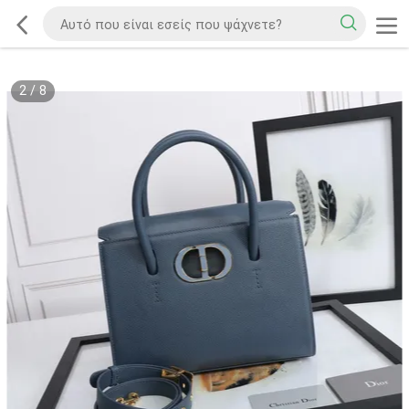
2
/
8