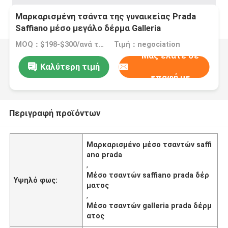
Μαρκαρισμένη τσάντα της γυναικείας Prada
Saffiano μέσο μεγάλο δέρμα Galleria
MOQ：$198-$300/ανά τσάντα
Τιμή：negociation
Μας ελάτε σε
Καλύτερη τιμή
επαφή με
Περιγραφή προϊόντων
Μαρκαρισμένο μέσο τσαντών saffi
ano prada
,
Μέσο τσαντών saffiano prada δέρ
Υψηλό φως:
ματος
,
Μέσο τσαντών galleria prada δέρμ
ατος