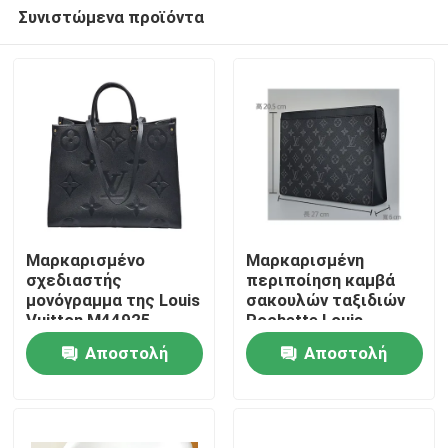
Συνιστώμενα προϊόντα
Μαρκαρισμένο
Μαρκαρισμένη
σχεδιαστής
περιποίηση καμβά
μονόγραμμα της Louis
σακουλών ταξιδιών
Σπίτι
Vuitton M44925
Pochette Louis
OnTheGo GM
Vuitton τσαντών των
Αποστολή
Αποστολή
τσαντών των ατόμων
ατόμων
Προϊόντα
μονογραμμάτων
ερώτησης
ερώτησης
έκλειψη
Βίντεο