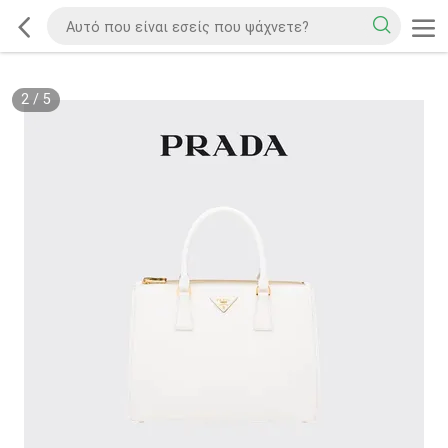
2
/
5