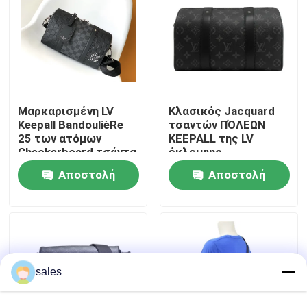
Περίπου εμείς
Γύρος εργοστασίων
Μαρκαρισμένη LV
Κλασικός Jacquard
Keepall BandoulièRe
τσαντών ΠΌΛΕΩΝ
Ποιοτικός έλεγχος
25 των ατόμων
KEEPALL της LV
Checkerboard τσάντα
έκλειψης
αγγελιοφόρων
μονογραμμάτων
Μας ελάτε σε επαφή με
Αποστολή
Αποστολή
σταυρός καμβά -
τσάντα της
ερώτησης
ερώτησης
Βοστώνης σωμάτων
Ειδήσεις
Περιπτώσεις
sales
Ιστολόγιο