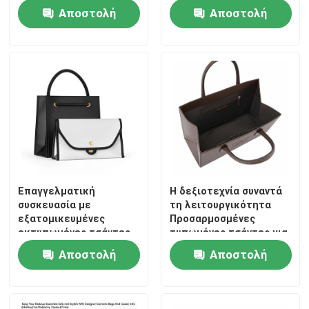
Αποστολή
Αποστολή
ερώτησης
ερώτησης
Επαγγελματική
Η δεξιοτεχνία συναντά
συσκευασία με
τη λειτουργικότητα
Σπίτι
εξατομικευμένες
Προσαρμοσμένες
εκτυπωμένες τσάντες
τυπωμένες τσάντες για
δώρων
ψώνια με ανάγλυφη
Αποστολή
Αποστολή
Προϊόντα
σκιά μονογράμματος
και εσωτερική/ανοιχτή
ερώτησης
ερώτησης
τσέπη x1
Βίντεο